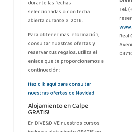
DIVE
durante las fechas
Tel. 
seleccionadas o con fecha
rese
abierta durante el 2016.
www.
Para obtener mas información,
Real 
consultar nuestras ofertas y
Aveni
reservar tus regalos, utiliza el
03710
enlace que te proporcionamos a
continuación:
Haz clik aquí para consultar
nuestras ofertas de Navidad
Alojamiento en Calpe
GRATIS!
En DIVE&DIVE nuestros cursos
incluyen alojamiento GRATIS en