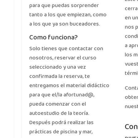
para que puedas sorprender
cerra
tanto a los que empiezan, como
en un
a los que ya son buceadores.
nos p
Como funciona?
condi
a apr
Solo tienes que contactar con
los m
nosotros, reservar el curso
vuest
seleccionado y una vez
térmi
confirmada la reserva, te
entregamos el material didáctico
Conta
para que el/la afortunad@,
obte
pueda comenzar con el
nuest
autoestudio de la teoría.
Después podrá realizar las
Con
prácticas de piscina y mar,