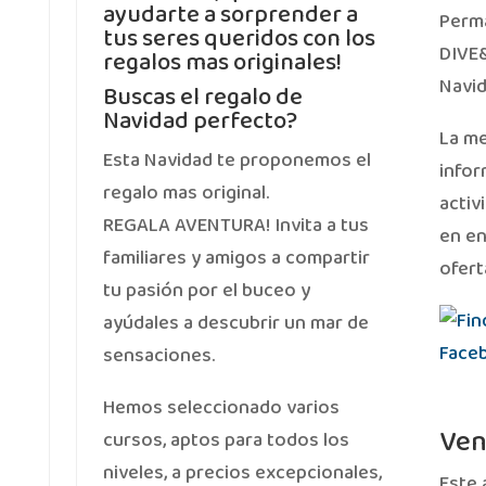
ayudarte a sorprender a
Perm
tus seres queridos con los
DIVE&
regalos mas originales!
Navid
Buscas el regalo de
Navidad perfecto?
La m
Esta Navidad te proponemos el
infor
regalo mas original.
activ
REGALA AVENTURA! Invita a tus
en en
familiares y amigos a compartir
ofert
tu pasión por el buceo y
ayúdales a descubrir un mar de
sensaciones.
Hemos seleccionado varios
Ven
cursos, aptos para todos los
niveles, a precios excepcionales,
Este 