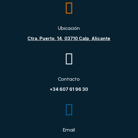

Ubicación
Ctra. Puerto, 14, 03710 Calp, Alicante

Contacto
+34 607 61 96 30

Email